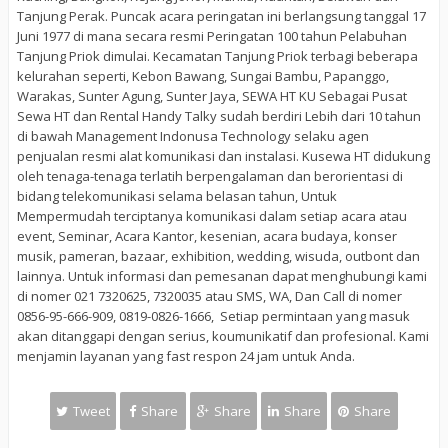
Tanjung Perak. Puncak acara peringatan ini berlangsung tanggal 17
Juni 1977 di mana secara resmi Peringatan 100 tahun Pelabuhan
Tanjung Priok dimulai. Kecamatan Tanjung Priok terbagi beberapa
kelurahan seperti, Kebon Bawang, Sungai Bambu, Papanggo,
Warakas, Sunter Agung, Sunter Jaya, SEWA HT KU Sebagai Pusat
Sewa HT dan Rental Handy Talky sudah berdiri Lebih dari 10 tahun
di bawah Management Indonusa Technology selaku agen
penjualan resmi alat komunikasi dan instalasi. Kusewa HT didukung
oleh tenaga-tenaga terlatih berpengalaman dan berorientasi di
bidang telekomunikasi selama belasan tahun, Untuk
Mempermudah terciptanya komunikasi dalam setiap acara atau
event, Seminar, Acara Kantor, kesenian, acara budaya, konser
musik, pameran, bazaar, exhibition, wedding, wisuda, outbont dan
lainnya. Untuk informasi dan pemesanan dapat menghubungi kami
di nomer 021 7320625, 7320035 atau SMS, WA, Dan Call di nomer
0856-95-666-909, 0819-0826-1666, Setiap permintaan yang masuk
akan ditanggapi dengan serius, koumunikatif dan profesional. Kami
menjamin layanan yang fast respon 24 jam untuk Anda.
Tweet
Share
Share
Share
Share