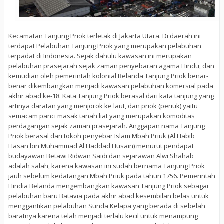
Kecamatan Tanjung Priok terletak di Jakarta Utara. Di daerah ini
terdapat Pelabuhan Tanjung Priok yang merupakan pelabuhan
terpadat di Indonesia. Sejak dahulu kawasan ini merupakan
pelabuhan prasejarah sejak zaman penyebaran agama Hindu, dan
kemudian oleh pemerintah kolonial Belanda Tanjung Priok benar-
benar dikembangkan menjadi kawasan pelabuhan komersial pada
akhir abad ke-18. Kata Tanjung Priok berasal dari kata tanjung yang
artinya daratan yang menjorok ke laut, dan priok (periuk) yaitu
semacam panci masak tanah liat yang merupakan komoditas
perdagangan sejak zaman prasejarah. Anggapan nama Tanjung
Priok berasal dari tokoh penyebar Islam Mbah Priuk (Al Habib
Hasan bin Muhammad Al Haddad Husain) menurut pendapat
budayawan Betawi Ridwan Saidi dan sejarawan Alwi Shahab
adalah salah, karena kawasan ini sudah bernama Tanjung Priok
jauh sebelum kedatangan Mbah Priuk pada tahun 1756. Pemerintah
Hindia Belanda mengembangkan kawasan Tanjung Priok sebagai
pelabuhan baru Batavia pada akhir abad kesembilan belas untuk
menggantikan pelabuhan Sunda Kelapa yang berada di sebelah
baratnya karena telah menjadi terlalu kecil untuk menampung