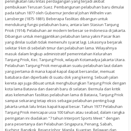
peningkatan lalu lintas perdagangan yang terjadi akibat
pembukaan Terusan Suez. Pembangunan pelabuhan baru dimulai
pada tahun 1877 oleh Gubernur Jenderal Johan Wilhelm van
Lansberge (1875-1881). Beberapa fasilitas dibangun untuk
mendukung fungsi pelabuhan baru, antara lain Stasiun Tanjung
Priok (1914). Pelabuhan air modern terbesar se-Indonesia di Jakarta.
Dibangun untuk menggantikan pelabuhan lama yakni Pasar Ikan
yang dinilai sudah tidak memenuhi syarat lagi. Lokasinya berjarak
sekitar 9 km di sebelah timur dari pelabuhan lama. Wilayahnya
masuk dalam lingkup administratif pemerintahan Kelurahan
Tanjung Priok, Kec. Tanjung Priok, wilayah Kotamadya Jakarta Utara.
Pelabuhan Tanjung Priok merupakan suatu pelabuhan laut dalam
yang pertama di mana kapal-kapal dapat bersandar, memuat
batubara dan diperbaiki di suatu dok yang kering. Sebuah jalan
kereta api juga dibuat untuk menghubungkan Tanjung Priok dengan
kota lama Batavia dan daerah baru di selatan. Bermula dari kritik
atas kelemahan fasilitas pelabuhan lama di Batavia, Tanjung Priok
sampai sekarang tetap eksis sebagai pelabuhan penting bagi
Jakarta untuk lalu lintas kapal-kapal besar. Tahun 1977 Pelabuhan
Tanjung Priok mencapai usia 100 tahun atau seabad, dalam rangka
peringatan ini diadakan "7 tahun Interport Sports Meet " dengan
para pesertanya dari Pelabuhan Singapura, Penang, Sabah,
Kuching, Bangkok, Rejang Johor, Manila, Kuantan, Belawan dan