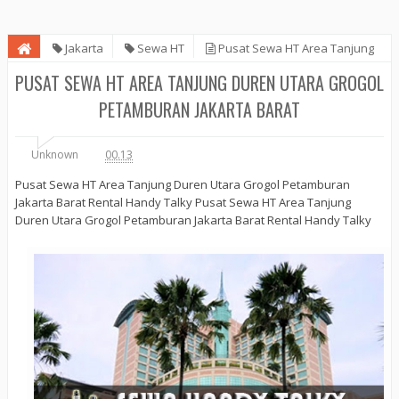
Jakarta
Sewa HT
Pusat Sewa HT Area Tanjung
Duren Utara Grogol Petamburan Jakarta Barat
PUSAT SEWA HT AREA TANJUNG DUREN UTARA GROGOL
PETAMBURAN JAKARTA BARAT
Unknown
00.13
Pusat Sewa HT Area Tanjung Duren Utara Grogol Petamburan
Jakarta Barat Rental Handy Talky Pusat Sewa HT Area Tanjung
Duren Utara Grogol Petamburan Jakarta Barat Rental Handy Talky