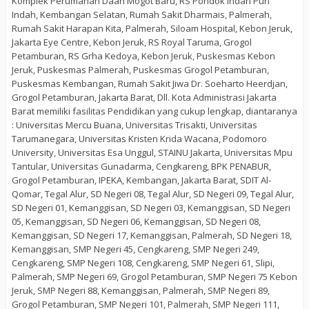
Komplek Perumahan Daan Mogot Baru, RS Pondok Indah Puri
Indah, Kembangan Selatan, Rumah Sakit Dharmais, Palmerah,
Rumah Sakit Harapan Kita, Palmerah, Siloam Hospital, Kebon Jeruk,
Jakarta Eye Centre, Kebon Jeruk, RS Royal Taruma, Grogol
Petamburan, RS Grha Kedoya, Kebon Jeruk, Puskesmas Kebon
Jeruk, Puskesmas Palmerah, Puskesmas Grogol Petamburan,
Puskesmas Kembangan, Rumah Sakit Jiwa Dr. Soeharto Heerdjan,
Grogol Petamburan, Jakarta Barat, Dll. Kota Administrasi Jakarta
Barat memiliki fasilitas Pendidikan yang cukup lengkap, diantaranya
: Universitas Mercu Buana, Universitas Trisakti, Universitas
Tarumanegara, Universitas Kristen Krida Wacana, Podomoro
University, Universitas Esa Unggul, STAINU Jakarta, Universitas Mpu
Tantular, Universitas Gunadarma, Cengkareng, BPK PENABUR,
Grogol Petamburan, IPEKA, Kembangan, Jakarta Barat, SDIT Al-
Qomar, Tegal Alur, SD Negeri 08, Tegal Alur, SD Negeri 09, Tegal Alur,
SD Negeri 01, Kemanggisan, SD Negeri 03, Kemanggisan, SD Negeri
05, Kemanggisan, SD Negeri 06, Kemanggisan, SD Negeri 08,
Kemanggisan, SD Negeri 17, Kemanggisan, Palmerah, SD Negeri 18,
Kemanggisan, SMP Negeri 45, Cengkareng, SMP Negeri 249,
Cengkareng, SMP Negeri 108, Cengkareng, SMP Negeri 61, Slipi,
Palmerah, SMP Negeri 69, Grogol Petamburan, SMP Negeri 75 Kebon
Jeruk, SMP Negeri 88, Kemanggisan, Palmerah, SMP Negeri 89,
Grogol Petamburan, SMP Negeri 101, Palmerah, SMP Negeri 111,