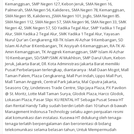
Kemanggisan, SMP Negeri 127, Kebon Jeruk, SMA Negeri 16,
Palmerah, SMA Negeri 56, Kalideres, SMA Negeri 78, Kemanggisan,
SMA Negeri 95, Kalideres, JSMA Negeri 101, Joglo, SMA Negeri 85.
SMA Negeri 112, SMA Negeri 57, SMA Negeri 96, SMA Negeri 33, SMK
Negeri 42, SMK Negeri 57, SD Yadika Tegal Alur, SMP Yadika 1 Tegal
Alur, SMA Yadika 2 Tegal Alur, SMK Yadika 1 Tegal Alur, Yayasan
Nurul Qur'an Cengkareng, KB-TK Islam Al-Azhar 9 Kembangan, SD
Islam Al-Azhar 8 Kembangan, TK Aisyiyah 6 Kemanggisan, RA-TK Al-
Amin Kemanggisan, TK Anggrek Kemanggisan, SMP Islam Al-Azhar
10 Kembangan, SD/SMP/SMK Al Mukhlisin, SMP Darul Ulum, Kebon
Jeruk, Jakarta Barat, Dll. Kota Administrasi Jakarta Barat memiliki
Pusat Perbelanjaan terlengkap, diantaranya : Mall Daan Mogot, Mall
Taman Palem, Plaza Cengkareng, Mall Puri Indah, Lippo Mall Puri,
Mall Taman Anggrek, Central Park Jakarta, Mal Ciputra Jakarta,
Seasons City, Lindeteves Trade Centre, Slipi Jaya Plaza, PX Pavilion
@ St. Moritz, Lotte Mall Taman Surya, Glodok Plaza, Harco Glodok,
Lokasari Plaza, Pasar Slipi. KU RENTAL HT Sebagai Pusat Sewa HT
dan Rental Handy Talky sudah berdiri Lebih dari 10 tahun di bawah
Management Indonusa Technology selaku agen penjualan resmi
alat komunikasi dan instalasi. Kusewa HT didukung oleh tenaga-
tenaga terlatih berpengalaman dan berorientasi di bidang
telekomunikasi selama belasan tahun, Untuk Mempermudah