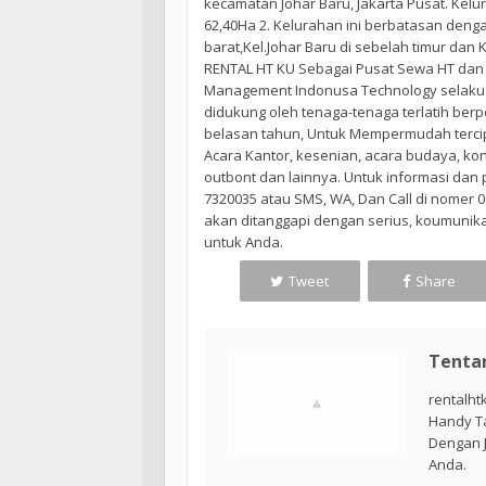
kecamatan Johar Baru, Jakarta Pusat. Kelu
62,40Ha 2. Kelurahan ini berbatasan deng
barat,Kel.Johar Baru di sebelah timur dan K
RENTAL HT KU Sebagai Pusat Sewa HT dan R
Management Indonusa Technology selaku a
didukung oleh tenaga-tenaga terlatih ber
belasan tahun, Untuk Mempermudah tercip
Acara Kantor, kesenian, acara budaya, kon
outbont dan lainnya. Untuk informasi da
7320035 atau SMS, WA, Dan Call di nomer 
akan ditanggapi dengan serius, koumunika
untuk Anda.
Tweet
Share
Tenta
rentalh
Handy Ta
Dengan J
Anda.