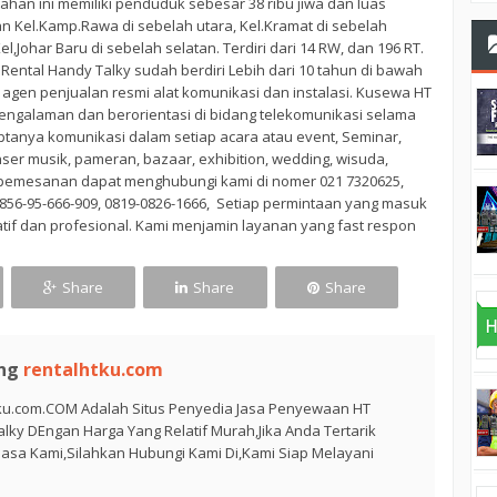
rahan ini memiliki penduduk sebesar 38 ribu jiwa dan luas
an Kel.Kamp.Rawa di sebelah utara, Kel.Kramat di sebelah
el,Johar Baru di sebelah selatan. Terdiri dari 14 RW, dan 196 RT.
ental Handy Talky sudah berdiri Lebih dari 10 tahun di bawah
gen penjualan resmi alat komunikasi dan instalasi. Kusewa HT
pengalaman dan berorientasi di bidang telekomunikasi selama
tanya komunikasi dalam setiap acara atau event, Seminar,
ser musik, pameran, bazaar, exhibition, wedding, wisuda,
n pemesanan dapat menghubungi kami di nomer 021 7320625,
0856-95-666-909, 0819-0826-1666, Setiap permintaan yang masuk
tif dan profesional. Kami menjamin layanan yang fast respon
Share
Share
Share
ng
rentalhtku.com
tku.com.COM Adalah Situs Penyedia Jasa Penyewaan HT
lky DEngan Harga Yang Relatif Murah,Jika Anda Tertarik
asa Kami,Silahkan Hubungi Kami Di,Kami Siap Melayani