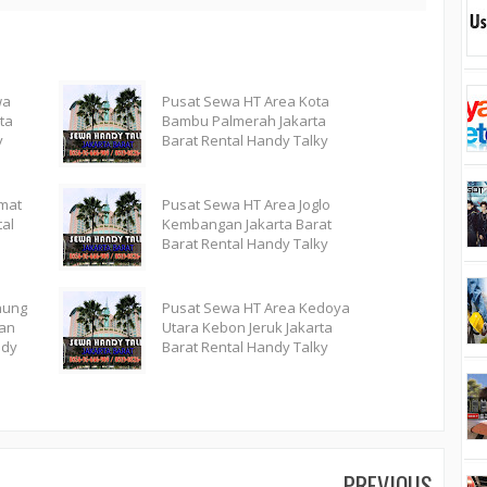
wa
Pusat Sewa HT Area Kota
ta
Bambu Palmerah Jakarta
y
Barat Rental Handy Talky
mat
Pusat Sewa HT Area Joglo
al
Kembangan Jakarta Barat
Barat Rental Handy Talky
nung
Pusat Sewa HT Area Kedoya
ran
Utara Kebon Jeruk Jakarta
ndy
Barat Rental Handy Talky
PREVIOUS