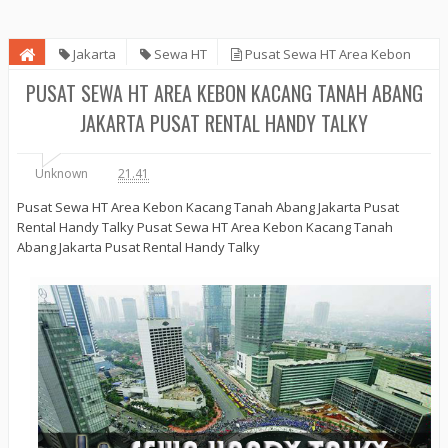
Jakarta
Sewa HT
Pusat Sewa HT Area Kebon
Kacang Tanah Abang Jakarta Pusat Rental Handy Talky
PUSAT SEWA HT AREA KEBON KACANG TANAH ABANG
JAKARTA PUSAT RENTAL HANDY TALKY
Unknown
21.41
Pusat Sewa HT Area Kebon Kacang Tanah Abang Jakarta Pusat
Rental Handy Talky Pusat Sewa HT Area Kebon Kacang Tanah
Abang Jakarta Pusat Rental Handy Talky