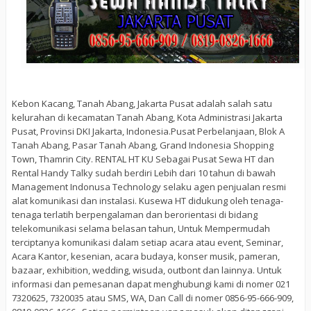
Kebon Kacang, Tanah Abang, Jakarta Pusat adalah salah satu
kelurahan di kecamatan Tanah Abang, Kota Administrasi Jakarta
Pusat, Provinsi DKI Jakarta, Indonesia.Pusat Perbelanjaan, Blok A
Tanah Abang, Pasar Tanah Abang, Grand Indonesia Shopping
Town, Thamrin City. RENTAL HT KU Sebagai Pusat Sewa HT dan
Rental Handy Talky sudah berdiri Lebih dari 10 tahun di bawah
Management Indonusa Technology selaku agen penjualan resmi
alat komunikasi dan instalasi. Kusewa HT didukung oleh tenaga-
tenaga terlatih berpengalaman dan berorientasi di bidang
telekomunikasi selama belasan tahun, Untuk Mempermudah
terciptanya komunikasi dalam setiap acara atau event, Seminar,
Acara Kantor, kesenian, acara budaya, konser musik, pameran,
bazaar, exhibition, wedding, wisuda, outbont dan lainnya. Untuk
informasi dan pemesanan dapat menghubungi kami di nomer 021
7320625, 7320035 atau SMS, WA, Dan Call di nomer 0856-95-666-909,