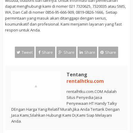
wisuda, outbont dan lainnya. Untuk informasi dan pemesanan
dapat menghubungi kami di nomer 021 7320625, 7320035 atau SMS,
WA, Dan Call di nomer 0856-95-666-909, 0819-0826-1666, Setiap
permintaan yang masuk akan ditanggapi dengan serius,
koumunikatif dan profesional. Kami menjamin layanan yang fast
respon untuk Anda.
Tweet
Share
Share
Share
Share
Tentang
rentalhtku.com
rentalhtku.com.COM Adalah
Situs Penyedia Jasa
Penyewaan HT Handy Talky
DEngan Harga Yang Relatif Murah,Jika Anda Tertarik Dengan
Jasa Kami,Silahkan Hubungi Kami Di,Kami Siap Melayani
Anda.