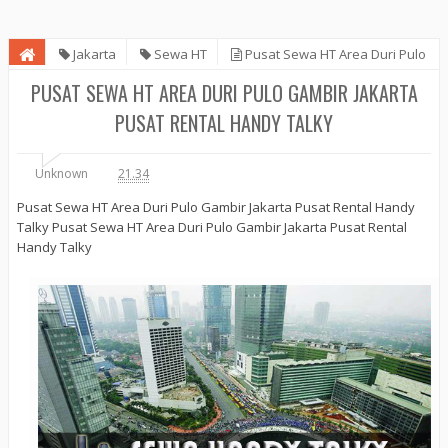
Jakarta
Sewa HT
Pusat Sewa HT Area Duri Pulo
Gambir Jakarta Pusat Rental Handy Talky
PUSAT SEWA HT AREA DURI PULO GAMBIR JAKARTA
PUSAT RENTAL HANDY TALKY
Unknown
21.34
Pusat Sewa HT Area Duri Pulo Gambir Jakarta Pusat Rental Handy
Talky Pusat Sewa HT Area Duri Pulo Gambir Jakarta Pusat Rental
Handy Talky